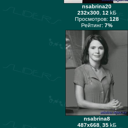
nsabrina20
232x300
,
12
kБ
Просмотров:
128
Рейтинг:
7%
nsabrina8
487x668
,
35
kБ